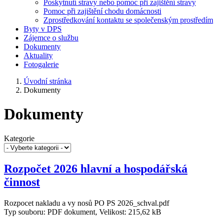
Poskytnutí stravy nebo pomoc při zajištění stravy
Pomoc při zajištění chodu domácnosti
Zprostředkování kontaktu se společenským prostředím
Byty v DPS
Zájemce o službu
Dokumenty
Aktuality
Fotogalerie
Úvodní stránka
Dokumenty
Dokumenty
Kategorie
Rozpočet 2026 hlavní a hospodářská
činnost
Rozpocet nakladu a vy nosů PO PS 2026_schval.pdf
Typ souboru: PDF dokument, Velikost: 215,62 kB