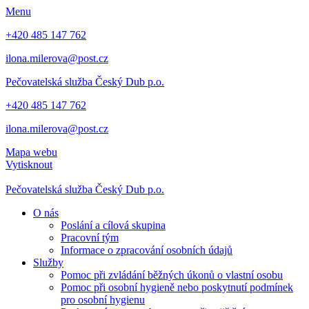
Menu
+420 485 147 762
ilona.milerova@post.cz
Pečovatelská služba
Český Dub p.o.
+420 485 147 762
ilona.milerova@post.cz
Mapa webu
Vytisknout
Pečovatelská služba
Český Dub p.o.
O nás
Poslání a cílová skupina
Pracovní tým
Informace o zpracování osobních údajů
Služby
Pomoc při zvládání běžných úkonů o vlastní osobu
Pomoc při osobní hygieně nebo poskytnutí podmínek
pro osobní hygienu