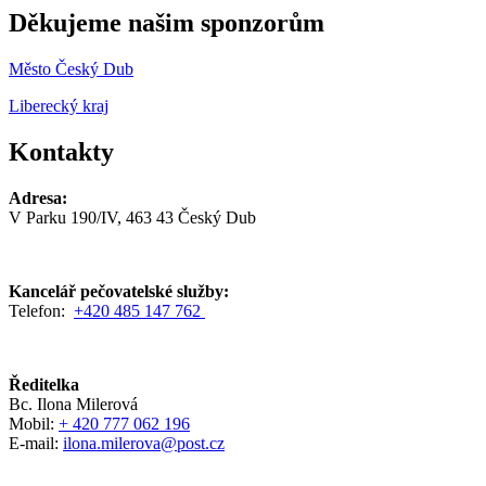
Děkujeme našim sponzorům
Město Český Dub
Liberecký kraj
Kontakty
Adresa:
V Parku 190/IV, 463 43 Český Dub
Kancelář pečovatelské služby:
Telefon:
+420 485 147 762
Ředitelka
Bc. Ilona Milerová
Mobil:
+ 420 777 062 196
E-mail:
ilona.milerova@post.cz