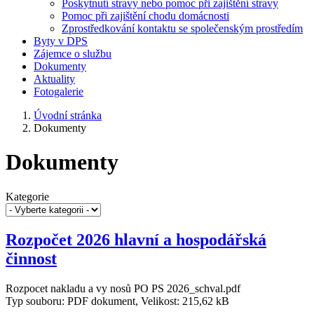
Poskytnutí stravy nebo pomoc při zajištění stravy
Pomoc při zajištění chodu domácnosti
Zprostředkování kontaktu se společenským prostředím
Byty v DPS
Zájemce o službu
Dokumenty
Aktuality
Fotogalerie
Úvodní stránka
Dokumenty
Dokumenty
Kategorie
Rozpočet 2026 hlavní a hospodářská
činnost
Rozpocet nakladu a vy nosů PO PS 2026_schval.pdf
Typ souboru: PDF dokument, Velikost: 215,62 kB