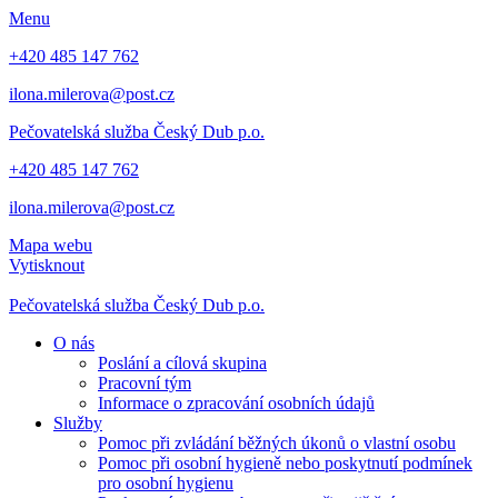
Menu
+420 485 147 762
ilona.milerova@post.cz
Pečovatelská služba
Český Dub p.o.
+420 485 147 762
ilona.milerova@post.cz
Mapa webu
Vytisknout
Pečovatelská služba
Český Dub p.o.
O nás
Poslání a cílová skupina
Pracovní tým
Informace o zpracování osobních údajů
Služby
Pomoc při zvládání běžných úkonů o vlastní osobu
Pomoc při osobní hygieně nebo poskytnutí podmínek
pro osobní hygienu