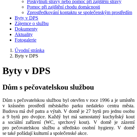
Poskytnutí stravy nebo pomoc při zajištění stravy
Pomoc při zajištění chodu domácnosti
Zprostředkování kontaktu se společenským prostředím
Byty v DPS
Zájemce o službu
Dokumenty
Aktuality
Fotogalerie
Úvodní stránka
Byty v DPS
Byty v DPS
Dům s pečovatelskou službou
Dům s pečovatelskou službou byl otevřen v roce 1996 a je umístěn
v krásném prostředí městského parku nedaleko centra města.
Budova má dvě patra a výtah. V domě je 27 bytů pro jednu osobu
a 9 bytů pro dvojice. Každý byt má samostatný kuchyňský kout
a sociální zařízení (WC, sprchový kout). V domě je zázemí
pro pečovatelskou službu a středisko osobní hygieny. V domě
se také pořádají kulturní a společenské akce.