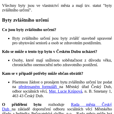
Všechny byty jsou ve vlastnictví města a mají tzv. statut "byty
zvláštního určení".
Byty zvláštního určení
Co jsou byty zvláštního určení?
Byty zvláštního určení jsou byty zvlášť stavebně upravené
pro ubytování seniorů a osob se zdravotním postižením.
Kdo se může o tento typ bytu v Českém Dubu ucházet?
Osoby, které mají sníženou soběstačnost z důvodu věku,
chronického onemocnění nebo zdravotního postižení.
Kam se v případě potřeby může občan obrátit?
Písemnou žádost o pronájem bytu zvláštního určení lze podat
na
předepsaném formuláři
na Městský úřad Český Dub,
odbor sociálních věcí,
M
gr. Lucie Krúpová
, n. B. Smetany 1,
463 43 Český Dub.
O přidělení bytu
rozhoduje
Rada města Český
Dub
na základě doporučení odboru sociálních věcí Městského
úřadu a ředitelky Pečovatelské služby, p.o. . Rada města může byt