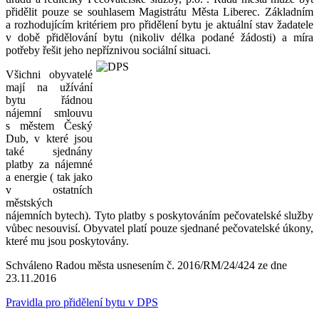
přidělit pouze se souhlasem Magistrátu Města Liberec. Základním
a rozhodujícím kritériem pro přidělení bytu je aktuální stav žadatele
v době přidělování bytu (nikoliv délka podané žádosti) a míra
potřeby řešit jeho nepřízni
vou sociální situaci.
Všichni obyvatelé
mají na užívání
bytu řádnou
nájemní smlouvu
s městem Český
Dub, v které jsou
také sjednány
platby za nájemné
a energie ( tak jako
v ostatních
městských
nájemních bytech). Tyto platby s poskytováním pečovatelské služby
vůbec nesouvisí. Obyvatel platí pouze sjednané pečovatelské úkony,
které mu jsou poskytovány.
Schváleno Radou města usnesením č. 2016/RM/24/424 ze dne
23.11.2016
Pravidla pro přidělení bytu v DPS