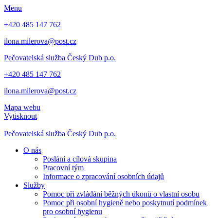
Menu
+420 485 147 762
ilona.milerova@post.cz
Pečovatelská služba
Český Dub p.o.
+420 485 147 762
ilona.milerova@post.cz
Mapa webu
Vytisknout
Pečovatelská služba
Český Dub p.o.
O nás
Poslání a cílová skupina
Pracovní tým
Informace o zpracování osobních údajů
Služby
Pomoc při zvládání běžných úkonů o vlastní osobu
Pomoc při osobní hygieně nebo poskytnutí podmínek
pro osobní hygienu