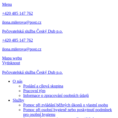
Menu
+420 485 147 762
ilona.milerova@post.cz
Pečovatelská služba
Český Dub p.o.
+420 485 147 762
ilona.milerova@post.cz
Mapa webu
Vytisknout
Pečovatelská služba
Český Dub p.o.
O nás
Poslání a cílová skupina
Pracovní tým
Informace o zpracování osobních údajů
Služby
Pomoc při zvládání běžných úkonů o vlastní osobu
Pomoc při osobní hygieně nebo poskytnutí podmínek
pro osobní hygienu